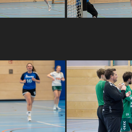
SV Weinsberg
20250201 Handba